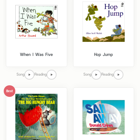
When I Was Five
Hop Jump
Song
Reading
Song
Reading
Best