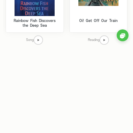
Rainbow Fish Discovers
Oi! Get Off Our Train
the Deep Sea
Song
Reading
Rainbow Fish Finds His
Miss Rumphius
Way
Reading
Reading