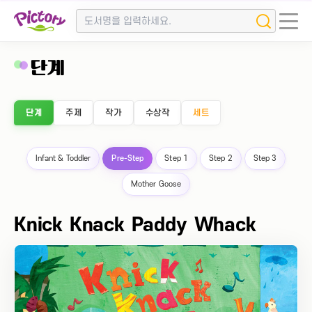
단계
단계
주제
작가
수상작
세트
Infant & Toddler
Pre-Step
Step 1
Step 2
Step 3
Mother Goose
Knick Knack Paddy Whack